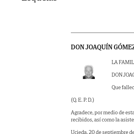
DON JOAQUÍN GÓMEZ
LA FAMIL
DON JOA
Que fallec
(Q. E. P. D.)
Agradece, por medio de est
recibidos, así como la asist
Ucieda, 20 de septiembre d