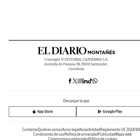
Copyright © EDITORIAL CANTABRIA S.A.
Avenida de Parayas 38, 39011 Santander ,
Cantabria
Descargar la app
App Store
Google Play
Contactar
Quiénes somos
Aviso legal
Accesibilidad
Reglamento UE 2024/10
Condiciones de uso
Política de privacidad
Publicidad
Mapa web
Compromisos editoriales
Política de cookies