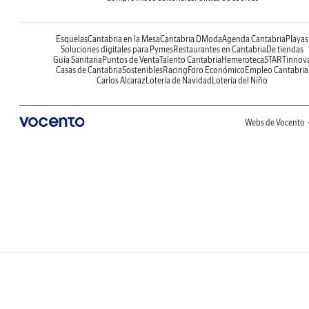
Esquelas
Cantabria en la Mesa
Cantabria DModa
Agenda Cantabria
Playas
Soluciones digitales para Pymes
Restaurantes en Cantabria
De tiendas
Guía Sanitaria
Puntos de Venta
Talento Cantabria
Hemeroteca
STARTinnov
Casas de Cantabria
Sostenibles
Racing
Foro Económico
Empleo Cantabria
Carlos Alcaraz
Lotería de Navidad
Lotería del Niño
Webs de Vocento