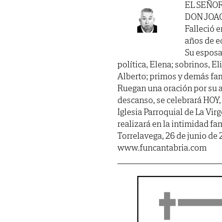
EL SEÑO
DON JOA
Falleció e
años de ed
Su esposa
política, Elena; sobrinos, El
Alberto; primos y demás fam
Ruegan una oración por su al
descanso, se celebrará HOY, 
Iglesia Parroquial de La Vir
realizará en la intimidad fa
Torrelavega, 26 de junio de 
www.funcantabria.com