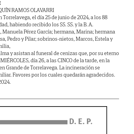
R
QUÍN RAMOS OLAVARRI
n Torrelavega, el día 25 de junio de 2024, a los 88
ad, habiendo recibido los SS. SS. y la B. A.
, Manuela Pérez García; hermana, Marina; hermana
isa, Pedro y Pilar; sobrinos-nietos, Marcos, Estela y
ilia,
ma y asistan al funeral de cenizas que, por su eterno
MIÉRCOLES, día 26, a las CINCO de la tarde, en la
gen Grande de Torrelavega. La incineración se
miliar. Favores por los cuales quedarán agradecidos.
2024.