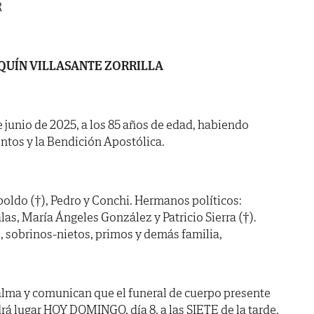
R
QUÍN VILLASANTE ZORRILLA
de junio de 2025, a los 85 años de edad, habiendo
ntos y la Bendición Apostólica.
oldo (†), Pedro y Conchi. Hermanos políticos:
las, María Ángeles González y Patricio Sierra (†).
s, sobrinos-nietos, primos y demás familia,
alma y comunican que el funeral de cuerpo presente
rá lugar HOY DOMINGO, día 8, a las SIETE de la tarde,