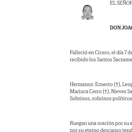
EL SEÑO
DON JOA
Falleció en Cicero, el día 7 
recibido los Santos Sacrame
Hermanos: Ernesto (†), Leop
Mariuca Cerro (†), Nieves Sa
Sobrinos, sobrinos político
Ruegan una oración por su 
por su eterno descanso tend