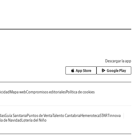
Descargar la app
App Store
Google Play
icidad
Mapa web
Compromisos editoriales
Política de cookies
das
Guía Sanitaria
Puntos de Venta
Talento Cantabria
Hemeroteca
STARTinnova
ía de Navidad
Lotería del Niño