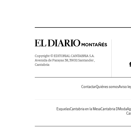
Copyright © EDITORIAL CANTABRIA S.A.
Avenida de Parayas 38, 39011 Santander ,
Cantabria
Contactar
Quiénes somos
Aviso le
Esquelas
Cantabria en la Mesa
Cantabria DModa
Ag
Cas