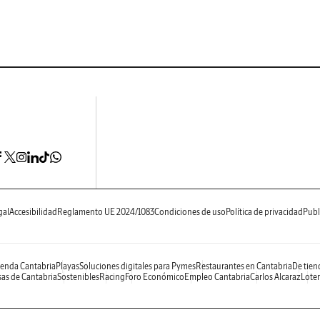
gal
Accesibilidad
Reglamento UE 2024/1083
Condiciones de uso
Política de privacidad
Publ
enda Cantabria
Playas
Soluciones digitales para Pymes
Restaurantes en Cantabria
De tien
as de Cantabria
Sostenibles
Racing
Foro Económico
Empleo Cantabria
Carlos Alcaraz
Loter