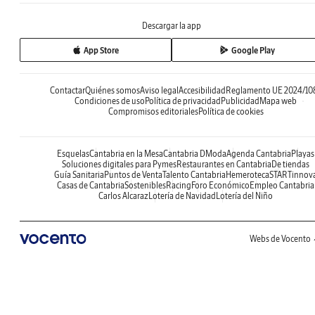
Descargar la app
App Store
Google Play
Contactar
Quiénes somos
Aviso legal
Accesibilidad
Reglamento UE 2024/10
Condiciones de uso
Política de privacidad
Publicidad
Mapa web
Compromisos editoriales
Política de cookies
Esquelas
Cantabria en la Mesa
Cantabria DModa
Agenda Cantabria
Playas
Soluciones digitales para Pymes
Restaurantes en Cantabria
De tiendas
Guía Sanitaria
Puntos de Venta
Talento Cantabria
Hemeroteca
STARTinnov
Casas de Cantabria
Sostenibles
Racing
Foro Económico
Empleo Cantabria
Carlos Alcaraz
Lotería de Navidad
Lotería del Niño
Webs de Vocento