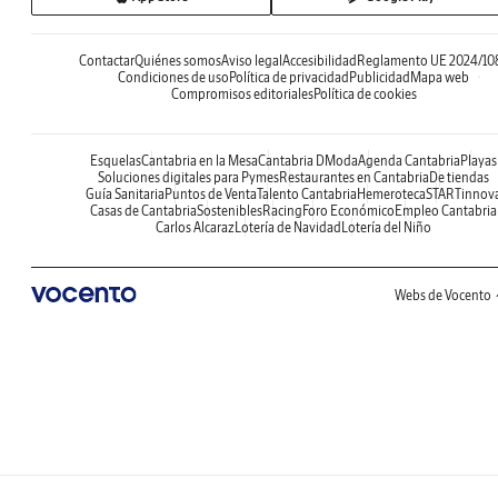
Contactar
Quiénes somos
Aviso legal
Accesibilidad
Reglamento UE 2024/10
Condiciones de uso
Política de privacidad
Publicidad
Mapa web
Compromisos editoriales
Política de cookies
Esquelas
Cantabria en la Mesa
Cantabria DModa
Agenda Cantabria
Playas
Soluciones digitales para Pymes
Restaurantes en Cantabria
De tiendas
Guía Sanitaria
Puntos de Venta
Talento Cantabria
Hemeroteca
STARTinnov
Casas de Cantabria
Sostenibles
Racing
Foro Económico
Empleo Cantabria
Carlos Alcaraz
Lotería de Navidad
Lotería del Niño
Webs de Vocento