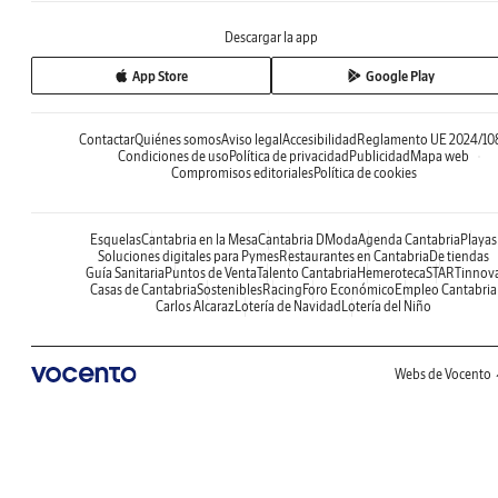
Descargar la app
App Store
Google Play
Contactar
Quiénes somos
Aviso legal
Accesibilidad
Reglamento UE 2024/10
Condiciones de uso
Política de privacidad
Publicidad
Mapa web
Compromisos editoriales
Política de cookies
Esquelas
Cantabria en la Mesa
Cantabria DModa
Agenda Cantabria
Playas
Soluciones digitales para Pymes
Restaurantes en Cantabria
De tiendas
Guía Sanitaria
Puntos de Venta
Talento Cantabria
Hemeroteca
STARTinnov
Casas de Cantabria
Sostenibles
Racing
Foro Económico
Empleo Cantabria
Carlos Alcaraz
Lotería de Navidad
Lotería del Niño
Webs de Vocento