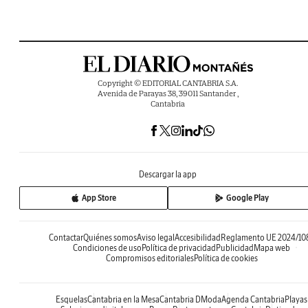
Copyright © EDITORIAL CANTABRIA S.A.
Avenida de Parayas 38, 39011 Santander ,
Cantabria
Descargar la app
App Store
Google Play
Contactar
Quiénes somos
Aviso legal
Accesibilidad
Reglamento UE 2024/10
Condiciones de uso
Política de privacidad
Publicidad
Mapa web
Compromisos editoriales
Política de cookies
Esquelas
Cantabria en la Mesa
Cantabria DModa
Agenda Cantabria
Playas