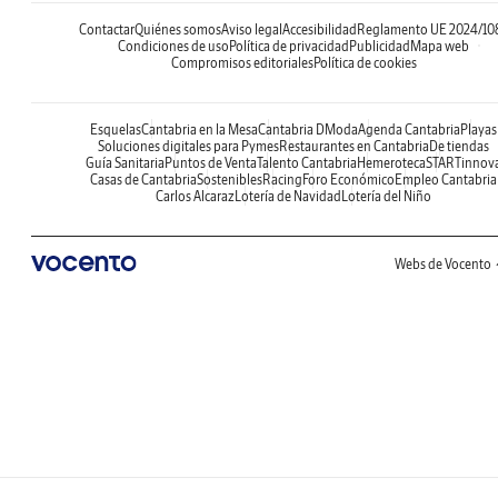
Contactar
Quiénes somos
Aviso legal
Accesibilidad
Reglamento UE 2024/10
Condiciones de uso
Política de privacidad
Publicidad
Mapa web
Compromisos editoriales
Política de cookies
Esquelas
Cantabria en la Mesa
Cantabria DModa
Agenda Cantabria
Playas
Soluciones digitales para Pymes
Restaurantes en Cantabria
De tiendas
Guía Sanitaria
Puntos de Venta
Talento Cantabria
Hemeroteca
STARTinnov
Casas de Cantabria
Sostenibles
Racing
Foro Económico
Empleo Cantabria
Carlos Alcaraz
Lotería de Navidad
Lotería del Niño
Webs de Vocento