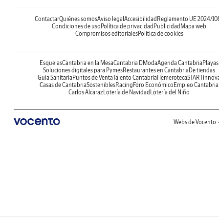
Contactar
Quiénes somos
Aviso legal
Accesibilidad
Reglamento UE 2024/10
Condiciones de uso
Política de privacidad
Publicidad
Mapa web
Compromisos editoriales
Política de cookies
Esquelas
Cantabria en la Mesa
Cantabria DModa
Agenda Cantabria
Playas
Soluciones digitales para Pymes
Restaurantes en Cantabria
De tiendas
Guía Sanitaria
Puntos de Venta
Talento Cantabria
Hemeroteca
STARTinnov
Casas de Cantabria
Sostenibles
Racing
Foro Económico
Empleo Cantabria
Carlos Alcaraz
Lotería de Navidad
Lotería del Niño
Webs de Vocento