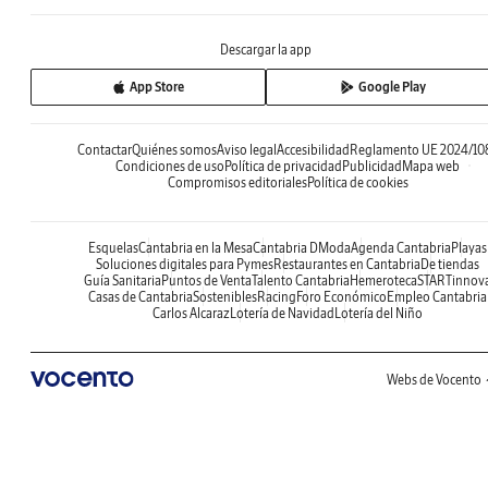
Descargar la app
App Store
Google Play
Contactar
Quiénes somos
Aviso legal
Accesibilidad
Reglamento UE 2024/10
Condiciones de uso
Política de privacidad
Publicidad
Mapa web
Compromisos editoriales
Política de cookies
Esquelas
Cantabria en la Mesa
Cantabria DModa
Agenda Cantabria
Playas
Soluciones digitales para Pymes
Restaurantes en Cantabria
De tiendas
Guía Sanitaria
Puntos de Venta
Talento Cantabria
Hemeroteca
STARTinnov
Casas de Cantabria
Sostenibles
Racing
Foro Económico
Empleo Cantabria
Carlos Alcaraz
Lotería de Navidad
Lotería del Niño
Webs de Vocento