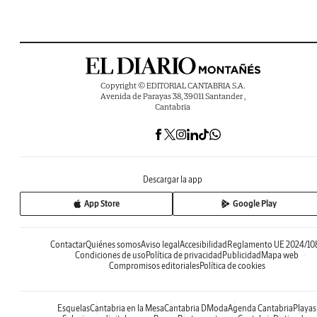
Copyright © EDITORIAL CANTABRIA S.A.
Avenida de Parayas 38, 39011 Santander ,
Cantabria
Descargar la app
App Store
Google Play
Contactar
Quiénes somos
Aviso legal
Accesibilidad
Reglamento UE 2024/10
Condiciones de uso
Política de privacidad
Publicidad
Mapa web
Compromisos editoriales
Política de cookies
Esquelas
Cantabria en la Mesa
Cantabria DModa
Agenda Cantabria
Playas