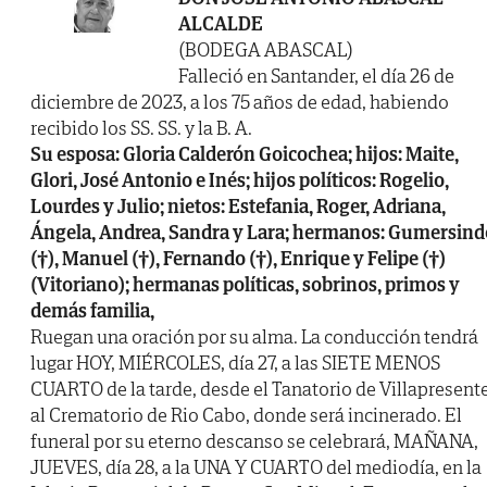
ALCALDE
(BODEGA ABASCAL)
Falleció en Santander, el día 26 de
diciembre de 2023, a los 75 años de edad, habiendo
recibido los SS. SS. y la B. A.
Su esposa: Gloria Calderón Goicochea; hijos: Maite,
Glori, José Antonio e Inés; hijos políticos: Rogelio,
Lourdes y Julio; nietos: Estefania, Roger, Adriana,
Ángela, Andrea, Sandra y Lara; hermanos: Gumersind
(†), Manuel (†), Fernando (†), Enrique y Felipe (†)
(Vitoriano); hermanas políticas, sobrinos, primos y
demás familia,
Ruegan una oración por su alma. La conducción tendrá
lugar HOY, MIÉRCOLES, día 27, a las SIETE MENOS
CUARTO de la tarde, desde el Tanatorio de Villapresente
al Crematorio de Rio Cabo, donde será incinerado. El
funeral por su eterno descanso se celebrará, MAÑANA,
JUEVES, día 28, a la UNA Y CUARTO del mediodía, en la