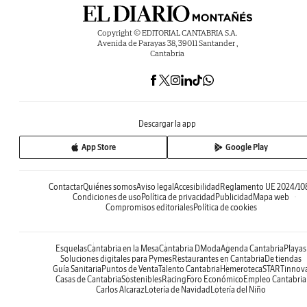
Copyright © EDITORIAL CANTABRIA S.A.
Avenida de Parayas 38, 39011 Santander ,
Cantabria
Descargar la app
App Store
Google Play
Contactar
Quiénes somos
Aviso legal
Accesibilidad
Reglamento UE 2024/10
Condiciones de uso
Política de privacidad
Publicidad
Mapa web
Compromisos editoriales
Política de cookies
Esquelas
Cantabria en la Mesa
Cantabria DModa
Agenda Cantabria
Playas
Soluciones digitales para Pymes
Restaurantes en Cantabria
De tiendas
Guía Sanitaria
Puntos de Venta
Talento Cantabria
Hemeroteca
STARTinnov
Casas de Cantabria
Sostenibles
Racing
Foro Económico
Empleo Cantabria
Carlos Alcaraz
Lotería de Navidad
Lotería del Niño