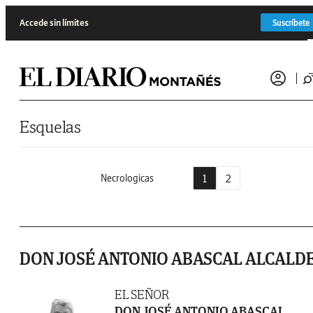
Saltar al contenido
Accede sin límites
Suscríbete
Esquelas
1
2
Necrologicas
DON JOSÉ ANTONIO ABASCAL ALCALD
EL SEÑOR
DON JOSÉ ANTONIO ABASCAL