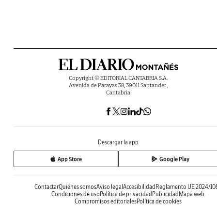
Copyright © EDITORIAL CANTABRIA S.A.
Avenida de Parayas 38, 39011 Santander ,
Cantabria
Descargar la app
App Store
Google Play
Contactar
Quiénes somos
Aviso legal
Accesibilidad
Reglamento UE 2024/10
Condiciones de uso
Política de privacidad
Publicidad
Mapa web
Compromisos editoriales
Política de cookies