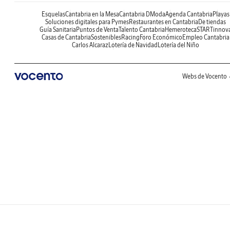
Esquelas
Cantabria en la Mesa
Cantabria DModa
Agenda Cantabria
Playas
Soluciones digitales para Pymes
Restaurantes en Cantabria
De tiendas
Guía Sanitaria
Puntos de Venta
Talento Cantabria
Hemeroteca
STARTinnov
Casas de Cantabria
Sostenibles
Racing
Foro Económico
Empleo Cantabria
Carlos Alcaraz
Lotería de Navidad
Lotería del Niño
Webs de Vocento