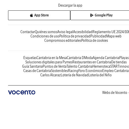
Descargar la app
App Store
Google Play
Contactar
Quiénes somos
Aviso legal
Accesibilidad
Reglamento UE 2024/10
Condiciones de uso
Política de privacidad
Publicidad
Mapa web
Compromisos editoriales
Política de cookies
Esquelas
Cantabria en la Mesa
Cantabria DModa
Agenda Cantabria
Playas
Soluciones digitales para Pymes
Restaurantes en Cantabria
De tiendas
Guía Sanitaria
Puntos de Venta
Talento Cantabria
Hemeroteca
STARTinnov
Casas de Cantabria
Sostenibles
Racing
Foro Económico
Empleo Cantabria
Carlos Alcaraz
Lotería de Navidad
Lotería del Niño
Webs de Vocento