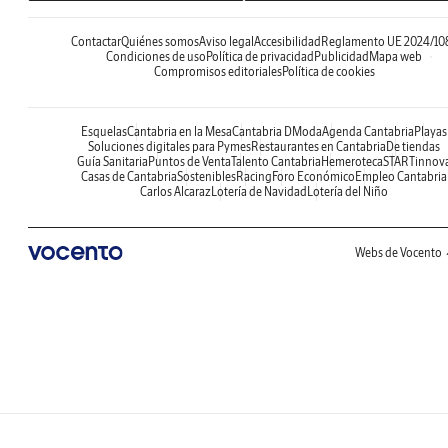
Contactar
Quiénes somos
Aviso legal
Accesibilidad
Reglamento UE 2024/10
Condiciones de uso
Política de privacidad
Publicidad
Mapa web
Compromisos editoriales
Política de cookies
Esquelas
Cantabria en la Mesa
Cantabria DModa
Agenda Cantabria
Playas
Soluciones digitales para Pymes
Restaurantes en Cantabria
De tiendas
Guía Sanitaria
Puntos de Venta
Talento Cantabria
Hemeroteca
STARTinnov
Casas de Cantabria
Sostenibles
Racing
Foro Económico
Empleo Cantabria
Carlos Alcaraz
Lotería de Navidad
Lotería del Niño
Webs de Vocento