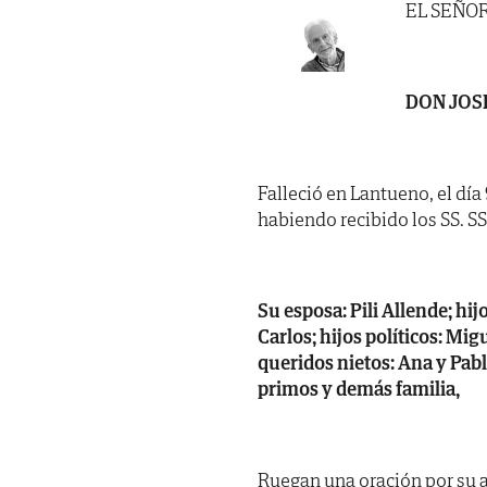
EL SEÑO
DON JOS
Falleció en Lantueno, el día
habiendo recibido los SS. SS.
Su esposa: Pili Allende; hij
Carlos; hijos políticos: Mi
queridos nietos: Ana y Pabl
primos y demás familia,
Ruegan una oración por su a