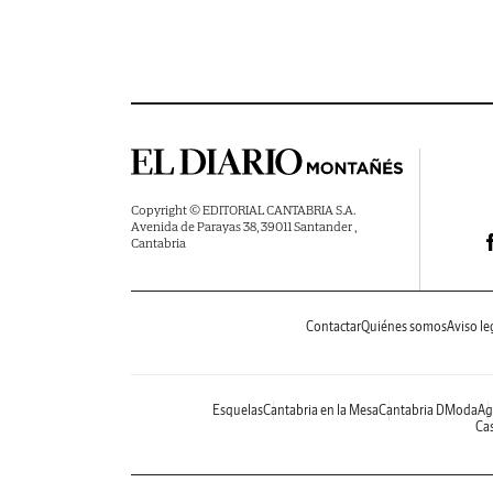
Copyright © EDITORIAL CANTABRIA S.A.
Avenida de Parayas 38, 39011 Santander ,
Cantabria
Contactar
Quiénes somos
Aviso le
Esquelas
Cantabria en la Mesa
Cantabria DModa
Ag
Cas