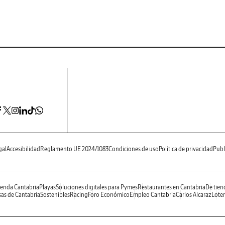
gal
Accesibilidad
Reglamento UE 2024/1083
Condiciones de uso
Política de privacidad
Publ
enda Cantabria
Playas
Soluciones digitales para Pymes
Restaurantes en Cantabria
De tien
as de Cantabria
Sostenibles
Racing
Foro Económico
Empleo Cantabria
Carlos Alcaraz
Loter