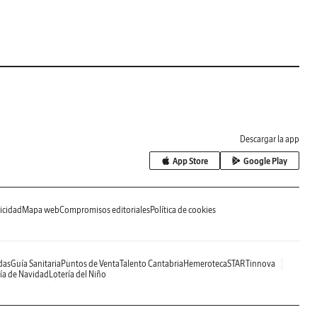
Descargar la app
App Store
Google Play
icidad
Mapa web
Compromisos editoriales
Política de cookies
das
Guía Sanitaria
Puntos de Venta
Talento Cantabria
Hemeroteca
STARTinnova
ía de Navidad
Lotería del Niño