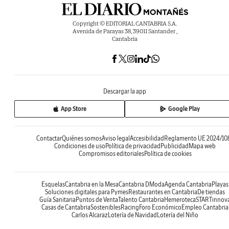
Copyright © EDITORIAL CANTABRIA S.A.
Avenida de Parayas 38, 39011 Santander ,
Cantabria
Descargar la app
App Store
Google Play
Contactar
Quiénes somos
Aviso legal
Accesibilidad
Reglamento UE 2024/10
Condiciones de uso
Política de privacidad
Publicidad
Mapa web
Compromisos editoriales
Política de cookies
Esquelas
Cantabria en la Mesa
Cantabria DModa
Agenda Cantabria
Playas
Soluciones digitales para Pymes
Restaurantes en Cantabria
De tiendas
Guía Sanitaria
Puntos de Venta
Talento Cantabria
Hemeroteca
STARTinnov
Casas de Cantabria
Sostenibles
Racing
Foro Económico
Empleo Cantabria
Carlos Alcaraz
Lotería de Navidad
Lotería del Niño