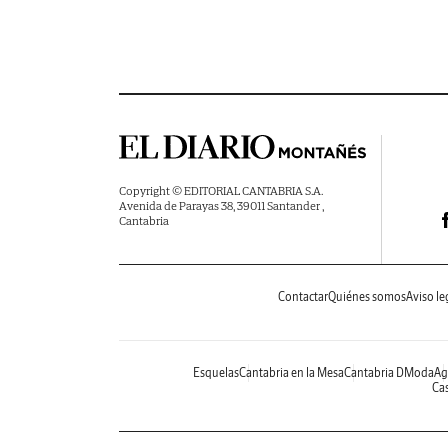
Copyright © EDITORIAL CANTABRIA S.A.
Avenida de Parayas 38, 39011 Santander ,
Cantabria
Contactar
Quiénes somos
Aviso le
Esquelas
Cantabria en la Mesa
Cantabria DModa
Ag
Cas