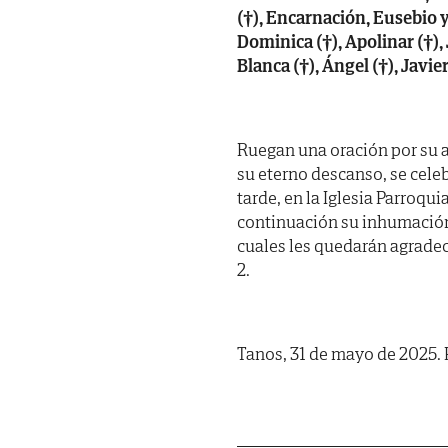
(†), Encarnación, Eusebio 
Dominica (†), Apolinar (†), 
Blanca (†), Ángel (†), Javi
Ruegan una oración por su a
su eterno descanso, se cele
tarde, en la Iglesia Parroqu
continuación su inhumación 
cuales les quedarán agradeci
2.
Tanos, 31 de mayo de 2025