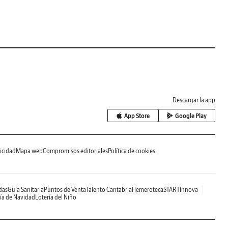
Descargar la app
App Store
Google Play
icidad
Mapa web
Compromisos editoriales
Política de cookies
das
Guía Sanitaria
Puntos de Venta
Talento Cantabria
Hemeroteca
STARTinnova
ía de Navidad
Lotería del Niño