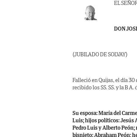
EL SEÑO
DON JOS
(JUBILADO DE SOLVAY)
Falleció en Quijas, el día 3
recibido los SS. SS. y la B A.
Su esposa: María del Carm
Luis; hijos políticos: Jesú
Pedro Luis y Alberto Peón; n
bisnieto: Abraham Peón; he