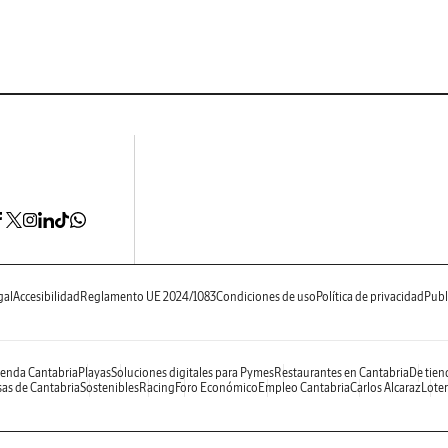
gal
Accesibilidad
Reglamento UE 2024/1083
Condiciones de uso
Política de privacidad
Publ
enda Cantabria
Playas
Soluciones digitales para Pymes
Restaurantes en Cantabria
De tien
as de Cantabria
Sostenibles
Racing
Foro Económico
Empleo Cantabria
Carlos Alcaraz
Loter