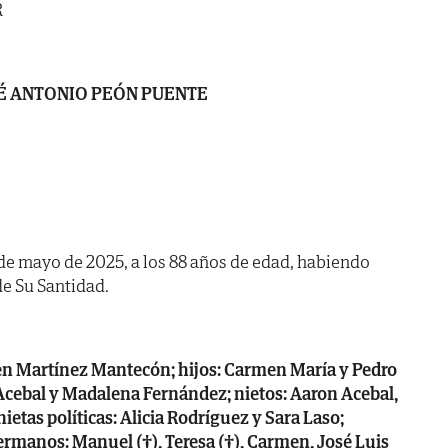
R
É ANTONIO PEÓN PUENTE
0 de mayo de 2025, a los 88 años de edad, habiendo
 de Su Santidad.
en Martínez Mantecón; hijos: Carmen María y Pedro
s Acebal y Madalena Fernández; nietos: Aaron Acebal,
ietas políticas: Alicia Rodríguez y Sara Laso;
rmanos: Manuel (†), Teresa (†), Carmen, José Luis