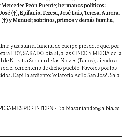
y Mercedes Peón Puente; hermanos políticos:
José (†), Epifanio, Teresa, José Luis, Teresa, Aurora,
er (†) y Manuel; sobrinos, primos y demás familia,
lma y asistan al funeral de cuerpo presente que, por
brará HOY, SÁBADO, día 31, a las CINCO Y MEDIA de la
ial de Nuestra Señora de las Nieves (Tanos); siendo a
en el cementerio de dicho pueblo. Favores por los
dos. Capilla ardiente: Velatorio Asilo San José. Sala
. PÉSAMES POR INTERNET: albiasantander@albia.es