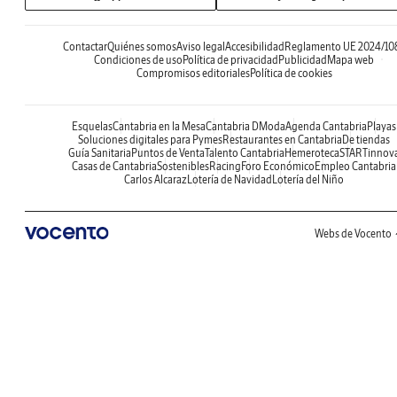
Contactar
Quiénes somos
Aviso legal
Accesibilidad
Reglamento UE 2024/10
Condiciones de uso
Política de privacidad
Publicidad
Mapa web
Compromisos editoriales
Política de cookies
Esquelas
Cantabria en la Mesa
Cantabria DModa
Agenda Cantabria
Playas
Soluciones digitales para Pymes
Restaurantes en Cantabria
De tiendas
Guía Sanitaria
Puntos de Venta
Talento Cantabria
Hemeroteca
STARTinnov
Casas de Cantabria
Sostenibles
Racing
Foro Económico
Empleo Cantabria
Carlos Alcaraz
Lotería de Navidad
Lotería del Niño
Webs de Vocento