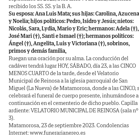
recibido los SS. SS. y la B. A.
Su esposa: Ana Luis Mata; sus hijas: Carolina, Azucen
y Noelia; hijos políticos: Pedro, Isidro y Jesús; nietos:
Nicolás, Sara, Lydia, Mario y Eric; hermanos: Adela (†),
José Mari (†), Santi e Ismael (†); hermanos políticos:
Ángel (†), Angelita, Luis y Victoriana (†), sobrinos,
primos y demás familia,
Ruegan una oración por su alma. La conducción del
cadáver tendrá lugar HOY, SÁBADO, día 23, a las CINCO
MENOS CUARTO de la tarde, desde el Velatorio
Municipal de Reinosa a la iglesia parroquial de San
Miguel (La Nueva) de Matamorosa, donde a las CINCO, 
celebrará el funeral de cuerpo presente, inhumándose a
continuación en el cementerio de dicho pueblo. Capilla
ardiente: VELATORIO MUNICIPAL DE REINOSA (sala nº
3).
Matamorosa, 23 de septiembre 2023. Condolencias
Internet: www.funerarianereo.es