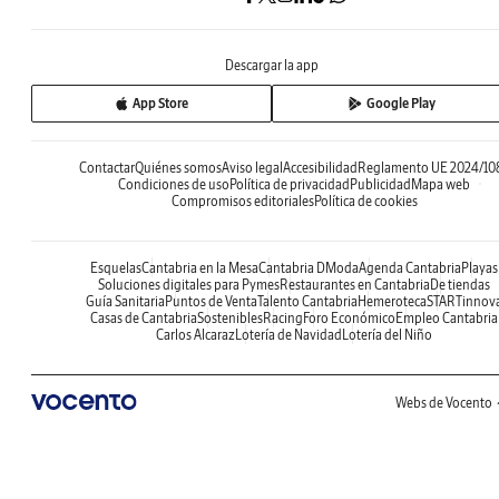
Descargar la app
App Store
Google Play
Contactar
Quiénes somos
Aviso legal
Accesibilidad
Reglamento UE 2024/10
Condiciones de uso
Política de privacidad
Publicidad
Mapa web
Compromisos editoriales
Política de cookies
Esquelas
Cantabria en la Mesa
Cantabria DModa
Agenda Cantabria
Playas
Soluciones digitales para Pymes
Restaurantes en Cantabria
De tiendas
Guía Sanitaria
Puntos de Venta
Talento Cantabria
Hemeroteca
STARTinnov
Casas de Cantabria
Sostenibles
Racing
Foro Económico
Empleo Cantabria
Carlos Alcaraz
Lotería de Navidad
Lotería del Niño
Webs de Vocento