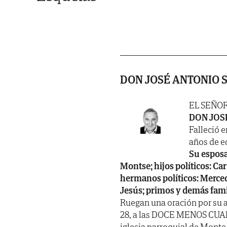
DON JOSÉ ANTONIO 
EL SEÑO
DON JOS
Falleció e
años de ed
Su esposa
Montse; hijos políticos: Ca
hermanos políticos: Merced
Jesús; primos y demás fami
Ruegan una oración por su 
28, a las DOCE MENOS CUART
iglesia parroquial de Monte,