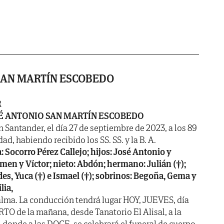
SAN MARTÍN ESCOBEDO
R
É ANTONIO SAN MARTÍN ESCOBEDO
n Santander, el día 27 de septiembre de 2023, a los 89
ad, habiendo recibido los SS. SS. y la B. A.
: Socorro Pérez Callejo; hijos: José Antonio y
rmen y Víctor; nieto: Abdón; hermano: Julián (†);
es, Yuca (†) e Ismael (†); sobrinos: Begoña, Gema y
lia,
alma. La conducción tendrá lugar HOY, JUEVES, día
O de la mañana, desde Tanatorio El Alisal, a la
 donde a las DOCE, se celebrará el funeral de cuerpo