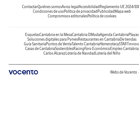
Contactar
Quiénes somos
Aviso legal
Accesibilidad
Reglamento UE 2024/10
Condiciones de uso
Política de privacidad
Publicidad
Mapa web
Compromisos editoriales
Política de cookies
Esquelas
Cantabria en la Mesa
Cantabria DModa
Agenda Cantabria
Playas
Soluciones digitales para Pymes
Restaurantes en Cantabria
De tiendas
Guía Sanitaria
Puntos de Venta
Talento Cantabria
Hemeroteca
STARTinnov
Casas de Cantabria
Sostenibles
Racing
Foro Económico
Empleo Cantabria
Carlos Alcaraz
Lotería de Navidad
Lotería del Niño
Webs de Vocento