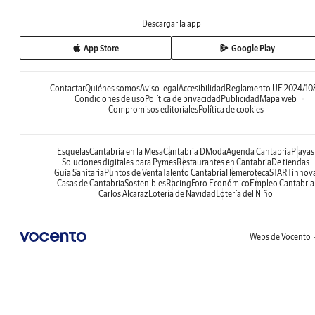
Descargar la app
App Store
Google Play
Contactar
Quiénes somos
Aviso legal
Accesibilidad
Reglamento UE 2024/10
Condiciones de uso
Política de privacidad
Publicidad
Mapa web
Compromisos editoriales
Política de cookies
Esquelas
Cantabria en la Mesa
Cantabria DModa
Agenda Cantabria
Playas
Soluciones digitales para Pymes
Restaurantes en Cantabria
De tiendas
Guía Sanitaria
Puntos de Venta
Talento Cantabria
Hemeroteca
STARTinnov
Casas de Cantabria
Sostenibles
Racing
Foro Económico
Empleo Cantabria
Carlos Alcaraz
Lotería de Navidad
Lotería del Niño
Webs de Vocento