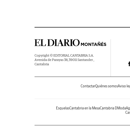
Copyright © EDITORIAL CANTABRIA S.A.
Avenida de Parayas 38, 39011 Santander ,
Cantabria
Contactar
Quiénes somos
Aviso le
Esquelas
Cantabria en la Mesa
Cantabria DModa
Ag
Cas