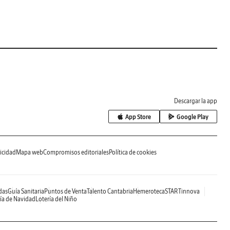
Descargar la app
App Store
Google Play
icidad
Mapa web
Compromisos editoriales
Política de cookies
das
Guía Sanitaria
Puntos de Venta
Talento Cantabria
Hemeroteca
STARTinnova
ía de Navidad
Lotería del Niño