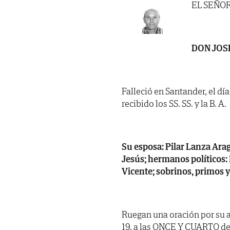
EL SEÑO
DON JOS
Falleció en Santander, el dí
recibido los SS. SS. y la B. A.
Su esposa: Pilar Lanza Arag
Jesús; hermanos políticos:
Vicente; sobrinos, primos 
Ruegan una oración por su 
19, a las ONCE Y CUARTO de l