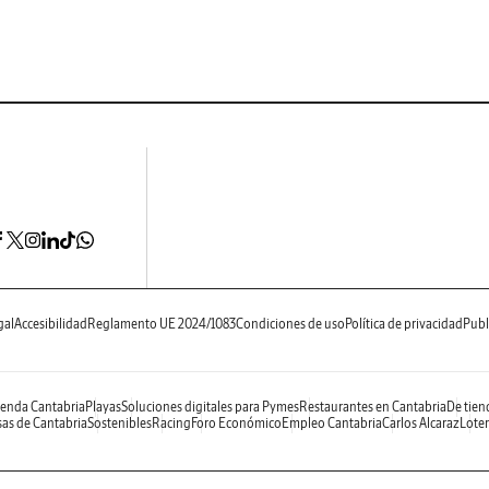
gal
Accesibilidad
Reglamento UE 2024/1083
Condiciones de uso
Política de privacidad
Publ
enda Cantabria
Playas
Soluciones digitales para Pymes
Restaurantes en Cantabria
De tien
as de Cantabria
Sostenibles
Racing
Foro Económico
Empleo Cantabria
Carlos Alcaraz
Loter