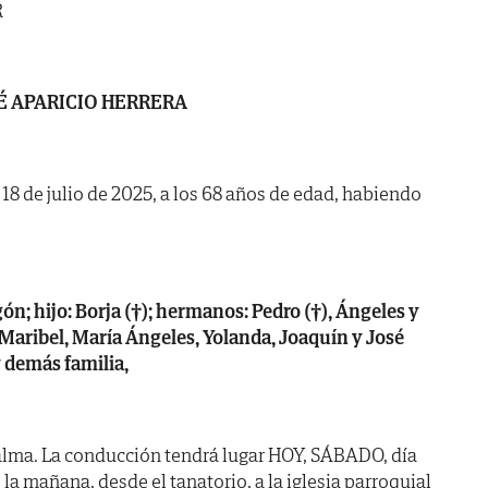
R
É APARICIO HERRERA
a 18 de julio de 2025, a los 68 años de edad, habiendo
ón; hijo: Borja (†); hermanos: Pedro (†), Ángeles y
 Maribel, María Ángeles, Yolanda, Joaquín y José
y demás familia,
alma. La conducción tendrá lugar HOY, SÁBADO, día
a mañana, desde el tanatorio, a la iglesia parroquial