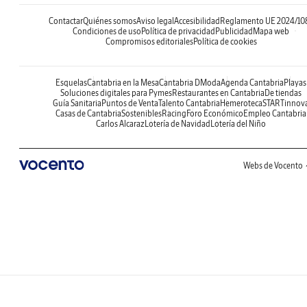
Contactar
Quiénes somos
Aviso legal
Accesibilidad
Reglamento UE 2024/10
Condiciones de uso
Política de privacidad
Publicidad
Mapa web
Compromisos editoriales
Política de cookies
Esquelas
Cantabria en la Mesa
Cantabria DModa
Agenda Cantabria
Playas
Soluciones digitales para Pymes
Restaurantes en Cantabria
De tiendas
Guía Sanitaria
Puntos de Venta
Talento Cantabria
Hemeroteca
STARTinnov
Casas de Cantabria
Sostenibles
Racing
Foro Económico
Empleo Cantabria
Carlos Alcaraz
Lotería de Navidad
Lotería del Niño
Webs de Vocento