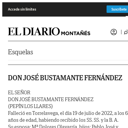
Saltar al contenido
Accede sin límites
Suscríbete
Esquelas
DON JOSÉ BUSTAMANTE FERNÁNDEZ
EL SEÑOR
DON JOSÉ BUSTAMANTE FERNÁNDEZ
(PEPÍN LOS LLARES)
Falleció en Torrelavega, el día 19 de julio de 2022, a los 
años de edad, habiendo recibido los SS. SS. y la B. A.
Su esposa: Mª Dolores Olavarría, hijos: Pablo José y