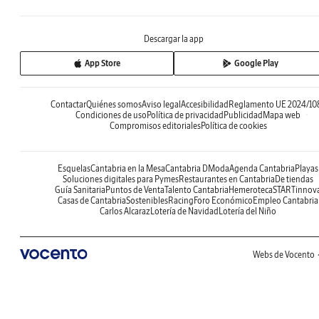
Descargar la app
App Store
Google Play
Contactar
Quiénes somos
Aviso legal
Accesibilidad
Reglamento UE 2024/10
Condiciones de uso
Política de privacidad
Publicidad
Mapa web
Compromisos editoriales
Política de cookies
Esquelas
Cantabria en la Mesa
Cantabria DModa
Agenda Cantabria
Playas
Soluciones digitales para Pymes
Restaurantes en Cantabria
De tiendas
Guía Sanitaria
Puntos de Venta
Talento Cantabria
Hemeroteca
STARTinnov
Casas de Cantabria
Sostenibles
Racing
Foro Económico
Empleo Cantabria
Carlos Alcaraz
Lotería de Navidad
Lotería del Niño
Webs de Vocento