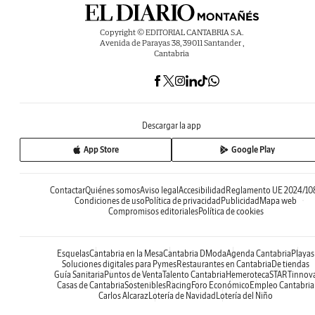
Copyright © EDITORIAL CANTABRIA S.A.
Avenida de Parayas 38, 39011 Santander ,
Cantabria
Descargar la app
App Store
Google Play
Contactar
Quiénes somos
Aviso legal
Accesibilidad
Reglamento UE 2024/10
Condiciones de uso
Política de privacidad
Publicidad
Mapa web
Compromisos editoriales
Política de cookies
Esquelas
Cantabria en la Mesa
Cantabria DModa
Agenda Cantabria
Playas
Soluciones digitales para Pymes
Restaurantes en Cantabria
De tiendas
Guía Sanitaria
Puntos de Venta
Talento Cantabria
Hemeroteca
STARTinnov
Casas de Cantabria
Sostenibles
Racing
Foro Económico
Empleo Cantabria
Carlos Alcaraz
Lotería de Navidad
Lotería del Niño