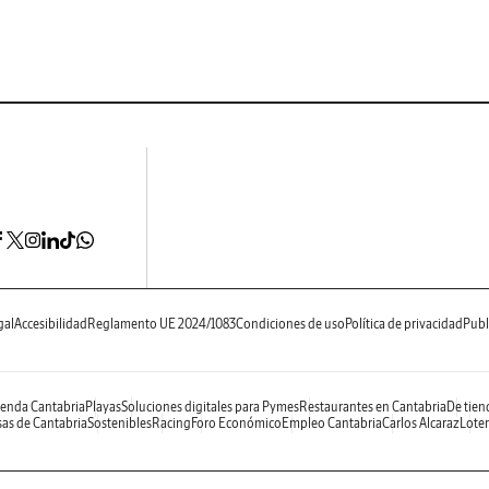
gal
Accesibilidad
Reglamento UE 2024/1083
Condiciones de uso
Política de privacidad
Publ
enda Cantabria
Playas
Soluciones digitales para Pymes
Restaurantes en Cantabria
De tien
as de Cantabria
Sostenibles
Racing
Foro Económico
Empleo Cantabria
Carlos Alcaraz
Loter