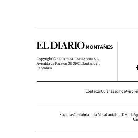
Copyright © EDITORIAL CANTABRIA S.A.
Avenida de Parayas 38, 39011 Santander ,
Cantabria
Contactar
Quiénes somos
Aviso le
Esquelas
Cantabria en la Mesa
Cantabria DModa
Ag
Cas