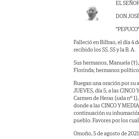
EL SEÑO
DON JOS
"PEPUCO
Falleció en Bilbao, el día 4
recibido los SS. SS y la B. A.
Sus hermanos, Manuela (†), M
Florinda; hermanos político
Ruegan una oración por su a
JUEVES, día 5, a las CINCO Y 
Carmen de Heras (sala nº 1),
donde a las CINCO Y MEDIA, 
continuación su inhumación 
pueblo. Favores por los cua
Omoño, 5 de agosto de 2021