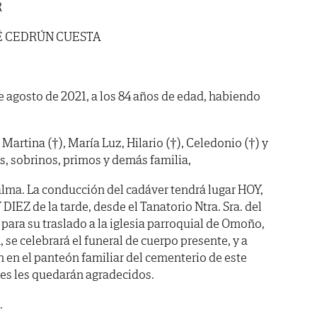
R
É CEDRÚN CUESTA
"
 de agosto de 2021, a los 84 años de edad, habiendo
artina (†), María Luz, Hilario (†), Celedonio (†) y
s, sobrinos, primos y demás familia,
lma. La conducción del cadáver tendrá lugar HOY,
DIEZ de la tarde, desde el Tanatorio Ntra. Sra. del
 para su traslado a la iglesia parroquial de Omoño,
se celebrará el funeral de cuerpo presente, y a
en el panteón familiar del cementerio de este
les les quedarán agradecidos.
.