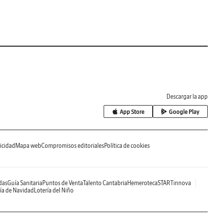
Descargar la app
App Store
Google Play
icidad
Mapa web
Compromisos editoriales
Política de cookies
das
Guía Sanitaria
Puntos de Venta
Talento Cantabria
Hemeroteca
STARTinnova
ía de Navidad
Lotería del Niño