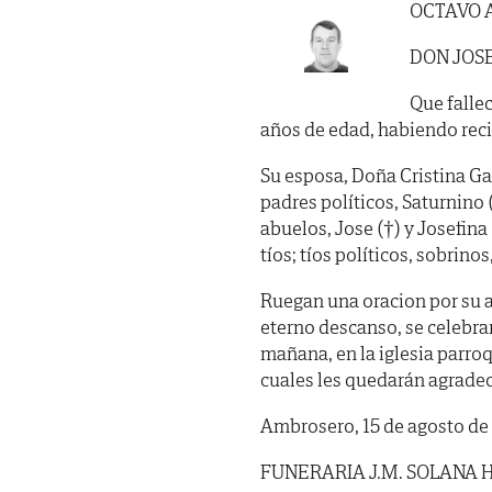
OCTAVO 
DON JOS
Que fallec
años de edad, habiendo recib
Su esposa, Doña Cristina Gal
padres políticos, Saturnino
abuelos, Jose (†) y Josefina 
tíos; tíos políticos, sobrino
Ruegan una oracion por su a
eterno descanso, se celebr
mañana, en la iglesia parro
cuales les quedarán agradec
Ambrosero, 15 de agosto de
FUNERARIA J.M. SOLANA 