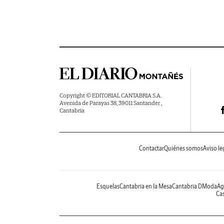
Copyright © EDITORIAL CANTABRIA S.A.
Avenida de Parayas 38, 39011 Santander ,
Cantabria
Contactar
Quiénes somos
Aviso le
Esquelas
Cantabria en la Mesa
Cantabria DModa
Ag
Cas