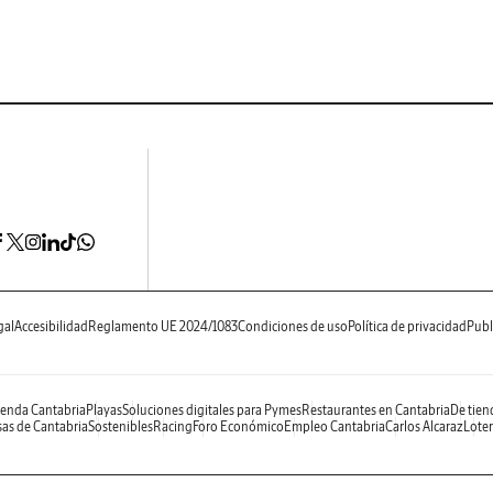
gal
Accesibilidad
Reglamento UE 2024/1083
Condiciones de uso
Política de privacidad
Publ
enda Cantabria
Playas
Soluciones digitales para Pymes
Restaurantes en Cantabria
De tien
as de Cantabria
Sostenibles
Racing
Foro Económico
Empleo Cantabria
Carlos Alcaraz
Loter