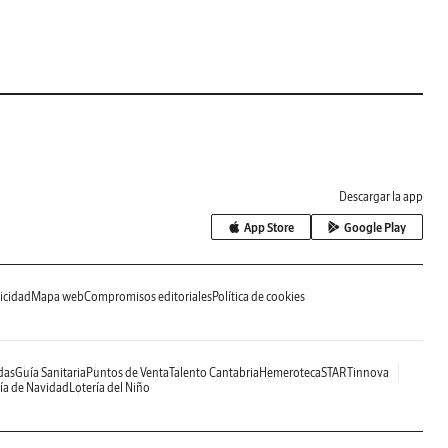
Descargar la app
App Store
Google Play
icidad
Mapa web
Compromisos editoriales
Política de cookies
das
Guía Sanitaria
Puntos de Venta
Talento Cantabria
Hemeroteca
STARTinnova
ía de Navidad
Lotería del Niño