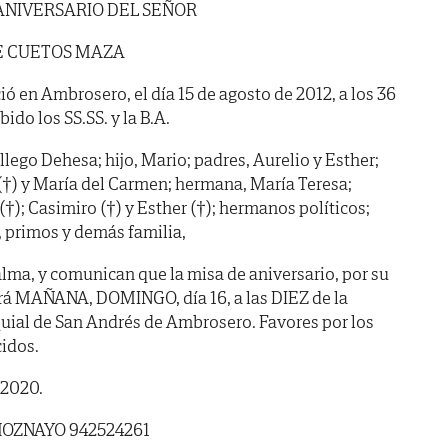
ANIVERSARIO DEL SEÑOR
E CUETOS MAZA
ió en Ambrosero, el día 15 de agosto de 2012, a los 36
ido los SS.SS. y la B.A.
lego Dehesa; hijo, Mario; padres, Aurelio y Esther;
 (†) y María del Carmen; hermana, María Teresa;
(†); Casimiro (†) y Esther (†); hermanos políticos;
s, primos y demás familia,
lma, y comunican que la misa de aniversario, por su
ará MAÑANA, DOMINGO, día 16, a las DIEZ de la
quial de San Andrés de Ambrosero. Favores por los
idos.
 2020.
HOZNAYO 942524261