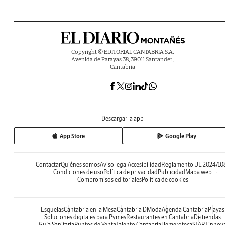
Copyright © EDITORIAL CANTABRIA S.A.
Avenida de Parayas 38, 39011 Santander ,
Cantabria
Descargar la app
App Store
Google Play
Contactar
Quiénes somos
Aviso legal
Accesibilidad
Reglamento UE 2024/10
Condiciones de uso
Política de privacidad
Publicidad
Mapa web
Compromisos editoriales
Política de cookies
Esquelas
Cantabria en la Mesa
Cantabria DModa
Agenda Cantabria
Playas
Soluciones digitales para Pymes
Restaurantes en Cantabria
De tiendas
Guía Sanitaria
Puntos de Venta
Talento Cantabria
Hemeroteca
STARTinnov