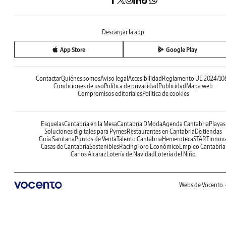
Descargar la app
App Store
Google Play
Contactar
Quiénes somos
Aviso legal
Accesibilidad
Reglamento UE 2024/10
Condiciones de uso
Política de privacidad
Publicidad
Mapa web
Compromisos editoriales
Política de cookies
Esquelas
Cantabria en la Mesa
Cantabria DModa
Agenda Cantabria
Playas
Soluciones digitales para Pymes
Restaurantes en Cantabria
De tiendas
Guía Sanitaria
Puntos de Venta
Talento Cantabria
Hemeroteca
STARTinnov
Casas de Cantabria
Sostenibles
Racing
Foro Económico
Empleo Cantabria
Carlos Alcaraz
Lotería de Navidad
Lotería del Niño
Webs de Vocento