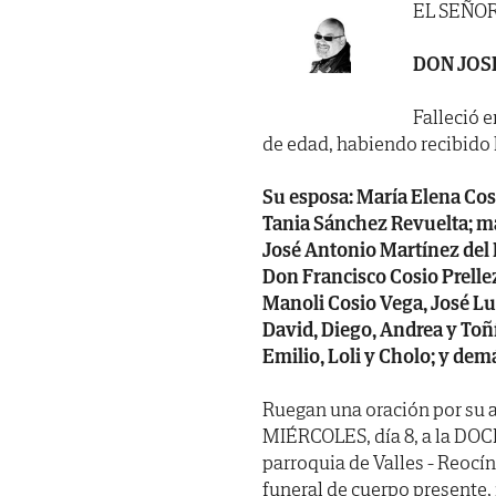
EL SEÑO
DON JOS
Falleció e
de edad, habiendo recibido lo
Su esposa: María Elena Cosio
Tania Sánchez Revuelta; ma
José Antonio Martínez del 
Don Francisco Cosio Prelle
Manoli Cosio Vega, José Lu
David, Diego, Andrea y Toñí
Emilio, Loli y Cholo; y demá
Ruegan una oración por su a
MIÉRCOLES, día 8, a la DOCE
parroquia de Valles - Reocín
funeral de cuerpo presente