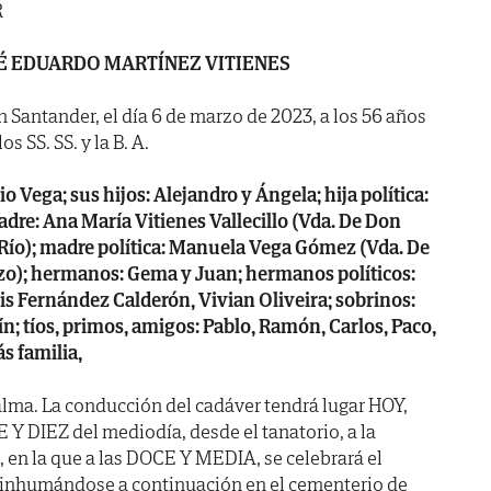
R
É EDUARDO MARTÍNEZ VITIENES
n Santander, el día 6 de marzo de 2023, a los 56 años
s SS. SS. y la B. A.
 Vega; sus hijos: Alejandro y Ángela; hija política:
dre: Ana María Vitienes Vallecillo (Vda. De Don
Río); madre política: Manuela Vega Gómez (Vda. De
zo); hermanos: Gema y Juan; hermanos políticos:
is Fernández Calderón, Vivian Oliveira; sobrinos:
n; tíos, primos, amigos: Pablo, Ramón, Carlos, Paco,
s familia,
lma. La conducción del cadáver tendrá lugar HOY,
 Y DIEZ del mediodía, desde el tanatorio, a la
, en la que a las DOCE Y MEDIA, se celebrará el
, inhumándose a continuación en el cementerio de