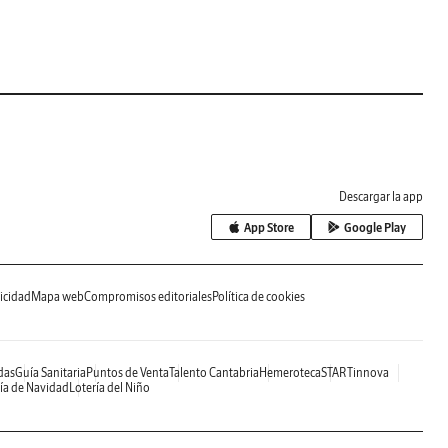
Descargar la app
App Store
Google Play
icidad
Mapa web
Compromisos editoriales
Política de cookies
das
Guía Sanitaria
Puntos de Venta
Talento Cantabria
Hemeroteca
STARTinnova
ía de Navidad
Lotería del Niño