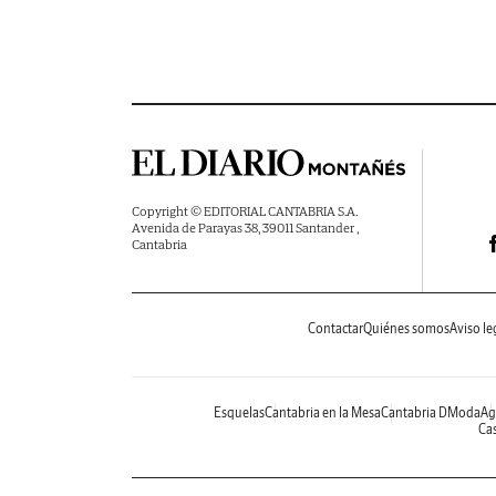
Copyright © EDITORIAL CANTABRIA S.A.
Avenida de Parayas 38, 39011 Santander ,
Cantabria
Contactar
Quiénes somos
Aviso le
Esquelas
Cantabria en la Mesa
Cantabria DModa
Ag
Cas