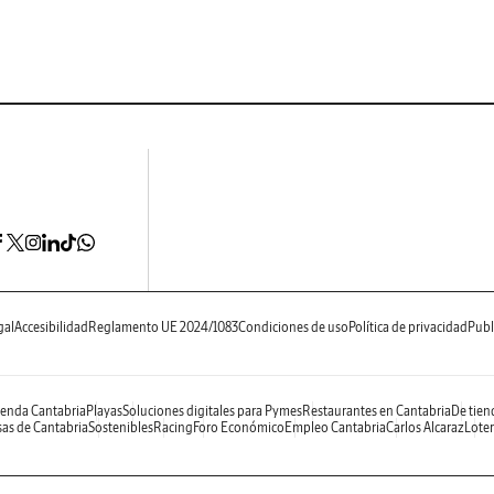
gal
Accesibilidad
Reglamento UE 2024/1083
Condiciones de uso
Política de privacidad
Publ
enda Cantabria
Playas
Soluciones digitales para Pymes
Restaurantes en Cantabria
De tien
as de Cantabria
Sostenibles
Racing
Foro Económico
Empleo Cantabria
Carlos Alcaraz
Loter