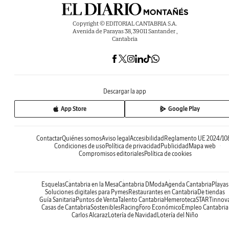
Copyright © EDITORIAL CANTABRIA S.A.
Avenida de Parayas 38, 39011 Santander ,
Cantabria
Descargar la app
App Store
Google Play
Contactar
Quiénes somos
Aviso legal
Accesibilidad
Reglamento UE 2024/10
Condiciones de uso
Política de privacidad
Publicidad
Mapa web
Compromisos editoriales
Política de cookies
Esquelas
Cantabria en la Mesa
Cantabria DModa
Agenda Cantabria
Playas
Soluciones digitales para Pymes
Restaurantes en Cantabria
De tiendas
Guía Sanitaria
Puntos de Venta
Talento Cantabria
Hemeroteca
STARTinnov
Casas de Cantabria
Sostenibles
Racing
Foro Económico
Empleo Cantabria
Carlos Alcaraz
Lotería de Navidad
Lotería del Niño