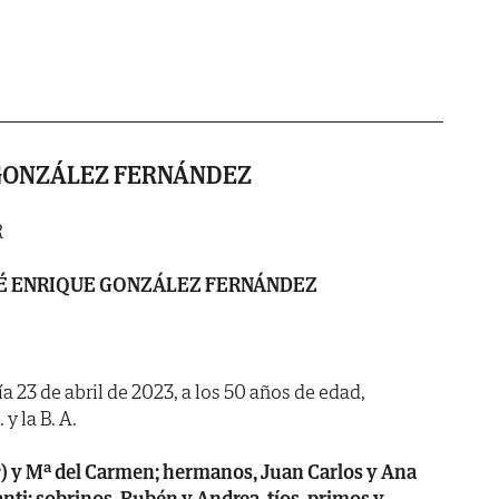
 GONZÁLEZ FERNÁNDEZ
R
É ENRIQUE GONZÁLEZ FERNÁNDEZ
ía 23 de abril de 2023, a los 50 años de edad,
y la B. A.
†) y Mª del Carmen; hermanos, Juan Carlos y Ana
nti; sobrinos, Rubén y Andrea, tíos, primos y