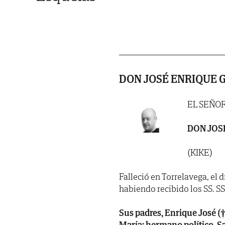
DON JOSÉ ENRIQUE
EL SEÑO
DON JOS
(KIKE)
Falleció en Torrelavega, el d
habiendo recibido los SS. SS. 
Sus padres, Enrique José (
María; hermano político, Sa