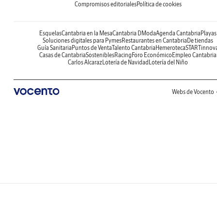
Compromisos editoriales
Política de cookies
Esquelas
Cantabria en la Mesa
Cantabria DModa
Agenda Cantabria
Playas
Soluciones digitales para Pymes
Restaurantes en Cantabria
De tiendas
Guía Sanitaria
Puntos de Venta
Talento Cantabria
Hemeroteca
STARTinnov
Casas de Cantabria
Sostenibles
Racing
Foro Económico
Empleo Cantabria
Carlos Alcaraz
Lotería de Navidad
Lotería del Niño
Webs de Vocento