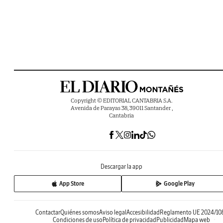
Copyright © EDITORIAL CANTABRIA S.A.
Avenida de Parayas 38, 39011 Santander ,
Cantabria
Descargar la app
App Store
Google Play
Contactar
Quiénes somos
Aviso legal
Accesibilidad
Reglamento UE 2024/10
Condiciones de uso
Política de privacidad
Publicidad
Mapa web