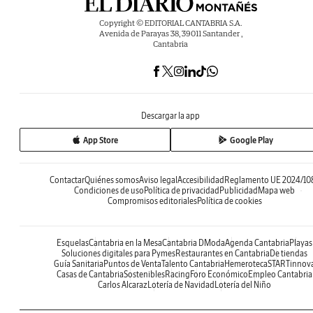
Copyright © EDITORIAL CANTABRIA S.A.
Avenida de Parayas 38, 39011 Santander ,
Cantabria
Descargar la app
App Store
Google Play
Contactar
Quiénes somos
Aviso legal
Accesibilidad
Reglamento UE 2024/10
Condiciones de uso
Política de privacidad
Publicidad
Mapa web
Compromisos editoriales
Política de cookies
Esquelas
Cantabria en la Mesa
Cantabria DModa
Agenda Cantabria
Playas
Soluciones digitales para Pymes
Restaurantes en Cantabria
De tiendas
Guía Sanitaria
Puntos de Venta
Talento Cantabria
Hemeroteca
STARTinnov
Casas de Cantabria
Sostenibles
Racing
Foro Económico
Empleo Cantabria
Carlos Alcaraz
Lotería de Navidad
Lotería del Niño