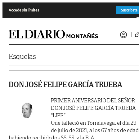
Saltar al contenido
Accede sin límites
Suscríbete
Esquelas
DON JOSÉ FELIPE GARCÍA TRUEBA
PRIMER ANIVERSARIO DEL SEÑOR
DON JOSÉ FELIPE GARCÍA TRUEBA
“LIPE”
Que falleció en Torrelavega, el día 29
de julio de 2021, a los 67 años de edad
habiendo recibido los SS. SS. y la B. A.