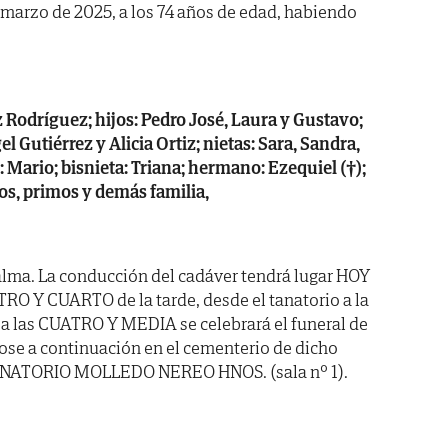
 de marzo de 2025, a los 74 años de edad, habiendo
 Rodríguez; hijos: Pedro José, Laura y Gustavo;
l Gutiérrez y Alicia Ortiz; nietas: Sara, Sandra,
o: Mario; bisnieta: Triana; hermano: Ezequiel (†);
os, primos y demás familia,
alma. La conducción del cadáver tendrá lugar HOY
RO Y CUARTO de la tarde, desde el tanatorio a la
e a las CUATRO Y MEDIA se celebrará el funeral de
se a continuación en el cementerio de dicho
 TANATORIO MOLLEDO NEREO HNOS. (sala nº 1).