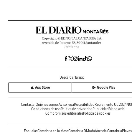
Copyright © EDITORIAL CANTABRIA S.A.
Avenida de Parayas 38, 39011 Santander ,
Cantabria
Descargar la app
App Store
Google Play
Contactar
Quiénes somos
Aviso legal
Accesibilidad
Reglamento UE 2024/10
Condiciones de uso
Política de privacidad
Publicidad
Mapa web
Compromisos editoriales
Política de cookies
Esquelas
Cantabria en la Mesa
Cantabria DModa
Agenda Cantabria
Playas