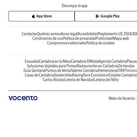
Descargar la app
App Store
Google Play
Contactar
Quiénes somos
Aviso legal
Accesibilidad
Reglamento UE 2024/10
Condiciones de uso
Política de privacidad
Publicidad
Mapa web
Compromisos editoriales
Política de cookies
Esquelas
Cantabria en la Mesa
Cantabria DModa
Agenda Cantabria
Playas
Soluciones digitales para Pymes
Restaurantes en Cantabria
De tiendas
Guía Sanitaria
Puntos de Venta
Talento Cantabria
Hemeroteca
STARTinnov
Casas de Cantabria
Sostenibles
Racing
Foro Económico
Empleo Cantabria
Carlos Alcaraz
Lotería de Navidad
Lotería del Niño
Webs de Vocento