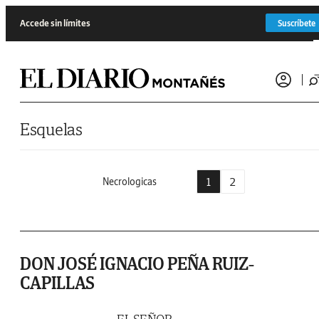
Saltar al contenido
Accede sin límites
Suscríbete
Esquelas
1
2
Necrologicas
DON JOSÉ IGNACIO PEÑA RUIZ-
CAPILLAS