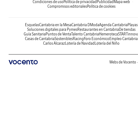
Condiciones de uso
Política de privacidad
Publicidad
Mapa web
Compromisos editoriales
Política de cookies
Esquelas
Cantabria en la Mesa
Cantabria DModa
Agenda Cantabria
Playas
Soluciones digitales para Pymes
Restaurantes en Cantabria
De tiendas
Guía Sanitaria
Puntos de Venta
Talento Cantabria
Hemeroteca
STARTinnov
Casas de Cantabria
Sostenibles
Racing
Foro Económico
Empleo Cantabria
Carlos Alcaraz
Lotería de Navidad
Lotería del Niño
Webs de Vocento