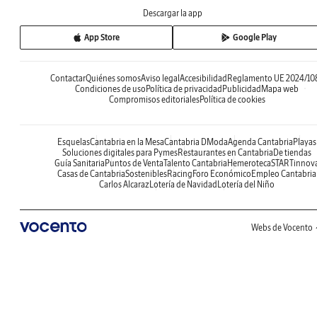
Descargar la app
App Store
Google Play
Contactar
Quiénes somos
Aviso legal
Accesibilidad
Reglamento UE 2024/10
Condiciones de uso
Política de privacidad
Publicidad
Mapa web
Compromisos editoriales
Política de cookies
Esquelas
Cantabria en la Mesa
Cantabria DModa
Agenda Cantabria
Playas
Soluciones digitales para Pymes
Restaurantes en Cantabria
De tiendas
Guía Sanitaria
Puntos de Venta
Talento Cantabria
Hemeroteca
STARTinnov
Casas de Cantabria
Sostenibles
Racing
Foro Económico
Empleo Cantabria
Carlos Alcaraz
Lotería de Navidad
Lotería del Niño
Webs de Vocento