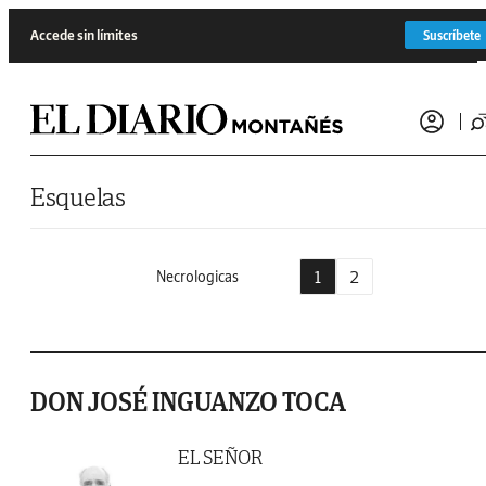
Saltar al contenido
Accede sin límites
Suscríbete
Esquelas
1
2
Necrologicas
DON JOSÉ INGUANZO TOCA
EL SEÑOR