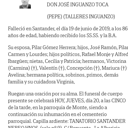
DON JOSÉ INGUANZO TOCA
(PEPE) (TALLERES INGUANZO)
Falleció en Santander, el día 19 de junio de 2019, a los 86
años de edad, habiendo recibido los SS.SS. y la B.A.
Su esposa, Pilar Gómez Herrera; hijos, José Ramón, Pilar
Carmen y Lourdes; hijos políticos, Rafael Monje y Alfre
Ibargüen; nietas, Cecilia y Patricia; hermanos, Victorina
(Carmina) (†), Valentín (†), Concepción (†), Mariuca (†)
Avelina; hermana política, sobrinos, primos, demás
familia y su cuidadora Virginia,
Ruegan una oración por su alma. El funeral de cuerpo
presente se celebrará HOY, JUEVES, día 20, a las CINCO
de la tarde, en la parroquia de Monte, siendo a
continuación su inhumación en el cementerio
parroquial. Capilla ardiente: TANATORIO SANTANDER
NEREO HNOS. (sala nº 9). C/ Repuente - La Albericia.