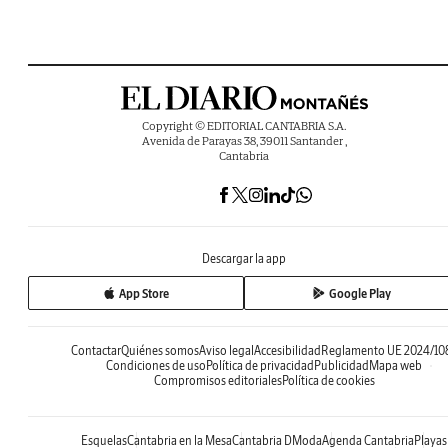
Copyright © EDITORIAL CANTABRIA S.A.
Avenida de Parayas 38, 39011 Santander ,
Cantabria
Descargar la app
App Store
Google Play
Contactar
Quiénes somos
Aviso legal
Accesibilidad
Reglamento UE 2024/10
Condiciones de uso
Política de privacidad
Publicidad
Mapa web
Compromisos editoriales
Política de cookies
Esquelas
Cantabria en la Mesa
Cantabria DModa
Agenda Cantabria
Playas