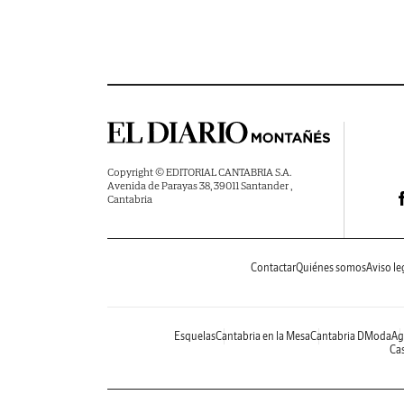
Copyright © EDITORIAL CANTABRIA S.A.
Avenida de Parayas 38, 39011 Santander ,
Cantabria
Contactar
Quiénes somos
Aviso le
Esquelas
Cantabria en la Mesa
Cantabria DModa
Ag
Cas