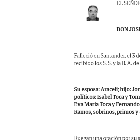
EL SEÑO
DON JOS
Falleció en Santander, el 3 
recibido los S. S. y la B. A. d
Su esposa: Araceli; hijo: 
políticos: Isabel Toca y To
Eva María Toca y Fernando 
Ramos, sobrinos, primos y 
Ruegan una oración por su 