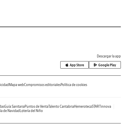
Descargar la app
App Store
Google Play
icidad
Mapa web
Compromisos editoriales
Política de cookies
das
Guía Sanitaria
Puntos de Venta
Talento Cantabria
Hemeroteca
STARTinnova
ía de Navidad
Lotería del Niño