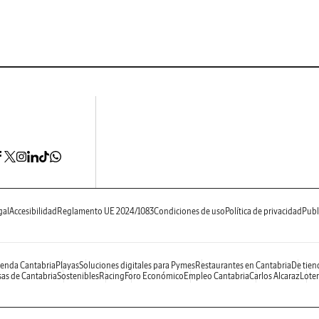
gal
Accesibilidad
Reglamento UE 2024/1083
Condiciones de uso
Política de privacidad
Publ
enda Cantabria
Playas
Soluciones digitales para Pymes
Restaurantes en Cantabria
De tien
as de Cantabria
Sostenibles
Racing
Foro Económico
Empleo Cantabria
Carlos Alcaraz
Loter