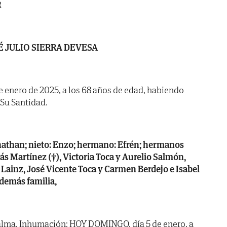
R
É JULIO SIERRA DEVESA
de enero de 2025, a los 68 años de edad, habiendo
e Su Santidad.
Jonathan; nieto: Enzo; hermano: Efrén; hermanos
más Martínez (†), Victoria Toca y Aurelio Salmón,
Lainz, José Vicente Toca y Carmen Berdejo e Isabel
demás familia,
alma. Inhumación: HOY DOMINGO, día 5 de enero, a