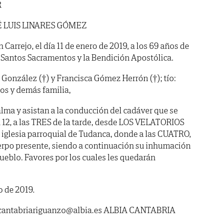
R
 LUIS LINARES GÓMEZ
n Carrejo, el día 11 de enero de 2019, a los 69 años de
s Santos Sacramentos y la Bendición Apostólica.
 González (†) y Francisca Gómez Herrón (†); tío:
os y demás familia,
lma y asistan a la conducción del cadáver que se
 12, a las TRES de la tarde, desde LOS VELATORIOS
 iglesia parroquial de Tudanca, donde a las CUATRO,
cuerpo presente, siendo a continuación su inhumación
ueblo. Favores por los cuales les quedarán
o de 2019.
antabriariguanzo@albia.es ALBIA CANTABRIA