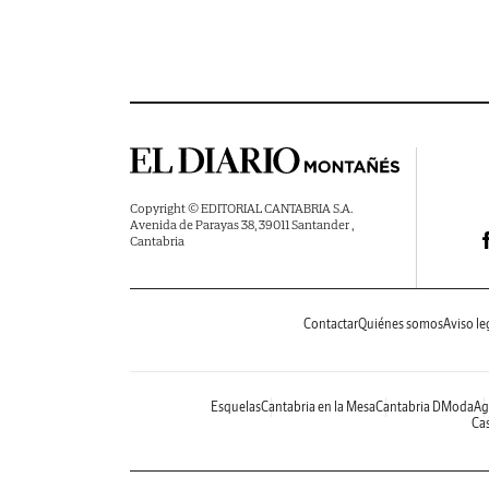
Copyright © EDITORIAL CANTABRIA S.A.
Avenida de Parayas 38, 39011 Santander ,
Cantabria
Contactar
Quiénes somos
Aviso le
Esquelas
Cantabria en la Mesa
Cantabria DModa
Ag
Cas