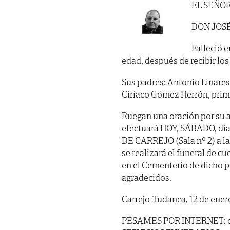
EL SEÑO
DON JOSÉ
Falleció e
edad, después de recibir lo
Sus padres: Antonio Linares
Ciríaco Gómez Herrón, prim
Ruegan una oración por su a
efectuará HOY, SÁBADO, día
DE CARREJO (Sala nº 2) a la
se realizará el funeral de 
en el Cementerio de dicho p
agradecidos.
Carrejo-Tudanca, 12 de ener
PÉSAMES POR INTERNET: c