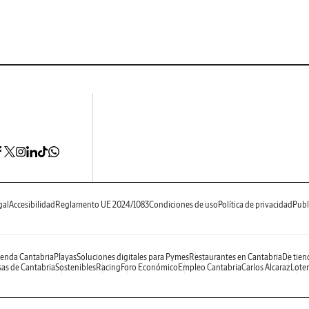
gal
Accesibilidad
Reglamento UE 2024/1083
Condiciones de uso
Política de privacidad
Publ
enda Cantabria
Playas
Soluciones digitales para Pymes
Restaurantes en Cantabria
De tien
as de Cantabria
Sostenibles
Racing
Foro Económico
Empleo Cantabria
Carlos Alcaraz
Loter