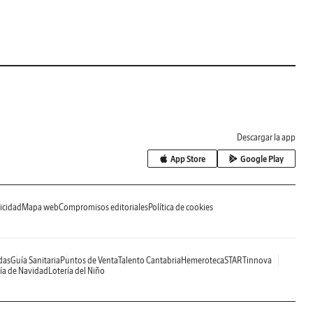
Descargar la app
App Store
Google Play
icidad
Mapa web
Compromisos editoriales
Política de cookies
das
Guía Sanitaria
Puntos de Venta
Talento Cantabria
Hemeroteca
STARTinnova
ía de Navidad
Lotería del Niño