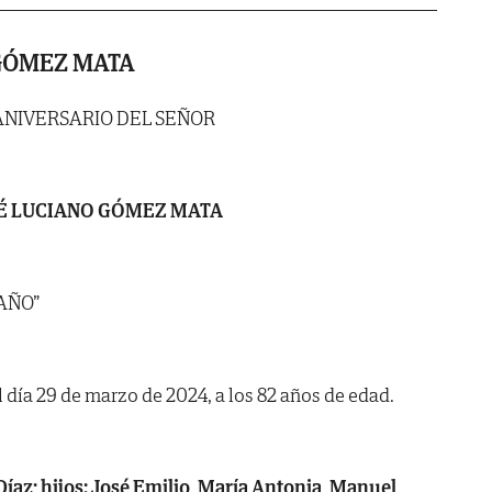
GÓMEZ MATA
ANIVERSARIO DEL SEÑOR
É LUCIANO GÓMEZ MATA
IAÑO”
l día 29 de marzo de 2024, a los 82 años de edad.
Díaz; hijos: José Emilio, María Antonia, Manuel