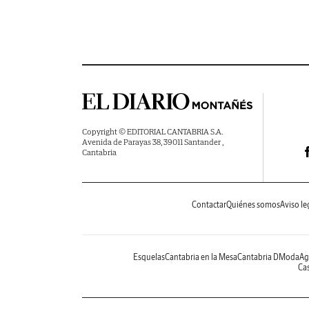
Copyright © EDITORIAL CANTABRIA S.A.
Avenida de Parayas 38, 39011 Santander ,
Cantabria
Contactar
Quiénes somos
Aviso le
Esquelas
Cantabria en la Mesa
Cantabria DModa
Ag
Cas