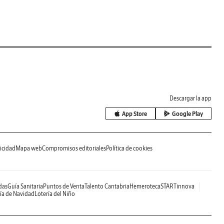
Descargar la app
App Store
Google Play
icidad
Mapa web
Compromisos editoriales
Política de cookies
das
Guía Sanitaria
Puntos de Venta
Talento Cantabria
Hemeroteca
STARTinnova
ía de Navidad
Lotería del Niño