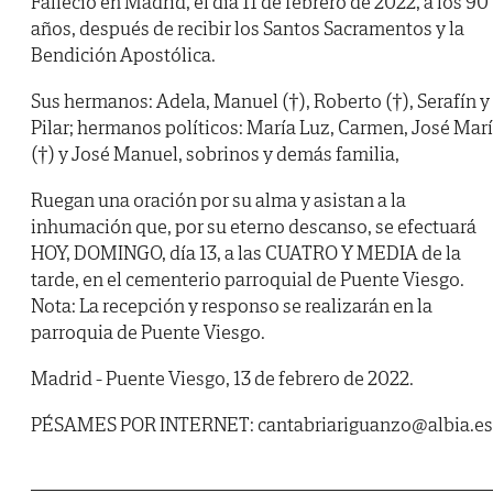
Falleció en Madrid, el día 11 de febrero de 2022, a los 90
años, después de recibir los Santos Sacramentos y la
Bendición Apostólica.
Sus hermanos: Adela, Manuel (†), Roberto (†), Serafín y
Pilar; hermanos políticos: María Luz, Carmen, José Mar
(†) y José Manuel, sobrinos y demás familia,
Ruegan una oración por su alma y asistan a la
inhumación que, por su eterno descanso, se efectuará
HOY, DOMINGO, día 13, a las CUATRO Y MEDIA de la
tarde, en el cementerio parroquial de Puente Viesgo.
Nota: La recepción y responso se realizarán en la
parroquia de Puente Viesgo.
Madrid - Puente Viesgo, 13 de febrero de 2022.
PÉSAMES POR INTERNET: cantabriariguanzo@albia.es