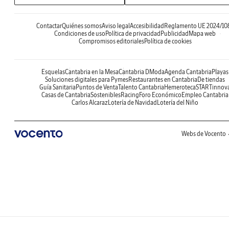
Contactar
Quiénes somos
Aviso legal
Accesibilidad
Reglamento UE 2024/10
Condiciones de uso
Política de privacidad
Publicidad
Mapa web
Compromisos editoriales
Política de cookies
Esquelas
Cantabria en la Mesa
Cantabria DModa
Agenda Cantabria
Playas
Soluciones digitales para Pymes
Restaurantes en Cantabria
De tiendas
Guía Sanitaria
Puntos de Venta
Talento Cantabria
Hemeroteca
STARTinnov
Casas de Cantabria
Sostenibles
Racing
Foro Económico
Empleo Cantabria
Carlos Alcaraz
Lotería de Navidad
Lotería del Niño
Webs de Vocento