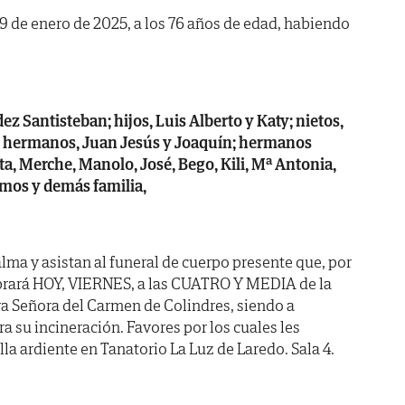
a 9 de enero de 2025, a los 76 años de edad, habiendo
z Santisteban; hijos, Luis Alberto y Katy; nietos,
lo; hermanos, Juan Jesús y Joaquín; hermanos
ita, Merche, Manolo, José, Bego, Kili, Mª Antonia,
imos y demás familia,
lma y asistan al funeral de cuerpo presente que, por
ebrará HOY, VIERNES, a las CUATRO Y MEDIA de la
tra Señora del Carmen de Colindres, siendo a
a su incineración. Favores por los cuales les
la ardiente en Tanatorio La Luz de Laredo. Sala 4.