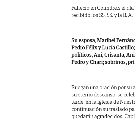
Falleció en Colindre,s el dí
recibido los SS. SS. y la B. A.
Su esposa, Maribel Fernánde
Pedro Félix y Lucía Castil
políticos, Ani, Crisanta, An
Pedro y Chari; sobrinos, pr
Ruegan una oración por su a
su eterno descanso, se cel
tarde, en la Iglesia de Nues
continuación su traslado par
quedarán agradecidos. Capil