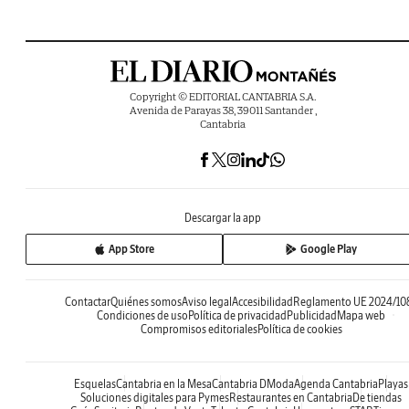
Copyright © EDITORIAL CANTABRIA S.A.
Avenida de Parayas 38, 39011 Santander ,
Cantabria
Descargar la app
App Store
Google Play
Contactar
Quiénes somos
Aviso legal
Accesibilidad
Reglamento UE 2024/10
Condiciones de uso
Política de privacidad
Publicidad
Mapa web
Compromisos editoriales
Política de cookies
Esquelas
Cantabria en la Mesa
Cantabria DModa
Agenda Cantabria
Playas
Soluciones digitales para Pymes
Restaurantes en Cantabria
De tiendas