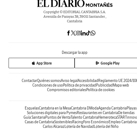
Copyright © EDITORIAL CANTABRIA S.A.
Avenida de Parayas 38, 39011 Santander ,
Cantabria
Descargar la app
App Store
Google Play
Contactar
Quiénes somos
Aviso legal
Accesibilidad
Reglamento UE 2024/10
Condiciones de uso
Política de privacidad
Publicidad
Mapa web
Compromisos editoriales
Política de cookies
Esquelas
Cantabria en la Mesa
Cantabria DModa
Agenda Cantabria
Playas
Soluciones digitales para Pymes
Restaurantes en Cantabria
De tiendas
Guía Sanitaria
Puntos de Venta
Talento Cantabria
Hemeroteca
STARTinnov
Casas de Cantabria
Sostenibles
Racing
Foro Económico
Empleo Cantabria
Carlos Alcaraz
Lotería de Navidad
Lotería del Niño